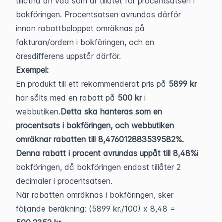
tillåtna än vad som är tillåtet för procentsatsen i 
bokföringen. Procentsatsen avrundas därför 
innan rabattbeloppet omräknas på 
fakturan/ordern i bokföringen, och en 
öresdifferens uppstår därför.
Exempel:
En produkt till ett rekommenderat pris på 
5899 kr
har sålts med en rabatt på 
500 kr
 i 
webbutiken.
Detta ska hanteras som en 
procentsats i bokföringen, och webbutiken 
omräknar rabatten till 8,476012883539582%. 
Denna rabatt i procent avrundas uppåt till 8,48%
i 
bokföringen, då bokföringen endast tillåter 2 
decimaler i procentsatsen.
När rabatten omräknas i bokföringen, sker 
följande beräkning: (5899 kr./100) x 8,48 = 