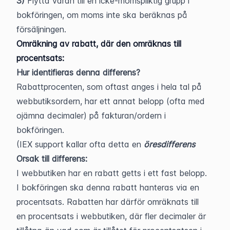
3)
 Flytta varan till en icke-momspliktig grupp i 
bokföringen, om moms inte ska beräknas på 
försäljningen.
Omräkning av rabatt, där den omräknas till 
procentsats:
Hur identifieras denna differens?
Rabattprocenten, som oftast anges i hela tal på 
webbutiksordern, har ett annat belopp (ofta med 
ojämna decimaler) på fakturan/ordern i 
bokföringen.
(IEX support kallar ofta detta en 
öresdifferens
Orsak till differens:
I webbutiken har en rabatt getts i ett fast belopp. 
I bokföringen ska denna rabatt hanteras via en 
procentsats. Rabatten har därför omräknats till 
en procentsats i webbutiken, där fler decimaler är 