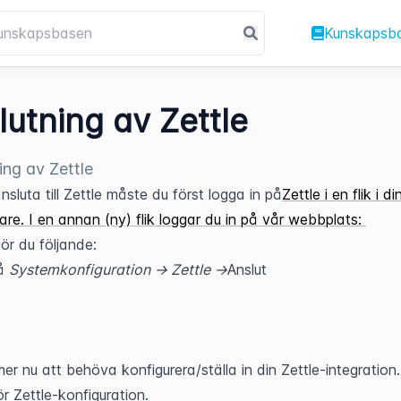
Kunskapsb
lutning av Zettle
ing av Zettle
nsluta till Zettle måste du först logga in på
Zettle i en flik i din
re. I en annan (ny) flik loggar du in på vår webbplats: 
ör du följande:
å 
Systemkonfiguration -> Zettle ->
Anslut
r nu att behöva konfigurera/ställa in din Zettle-integration. G
ör Zettle-konfiguration.