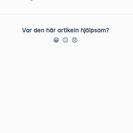
Var den här artikeln hjälpsam?
😁
😐
😠