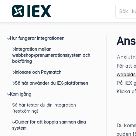
Ans
Hur fungerar integrationen
Integration mellan
webbshop/prenumerationssystem och
Anslutn
bokföring
För att a
Inlösare och Paymatch
webbläsa
På IEX g
Så här använder du IEX-plattformen
Klicka p
Kom igång
Så här testar du din integration
(testkörning)
Guider för att koppla samman dina
Du komme
system
guiden f