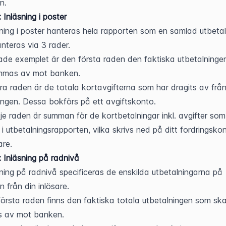
n.
 Inläsning i poster
sning i poster hanteras hela rapporten som en samlad utbetaln
nteras via 3 rader.
sade exemplet är den första raden den faktiska utbetalninge
mmas av mot banken.
a raden är de totala kortavgifterna som har dragits av från
ingen. Dessa bokförs på ett avgiftskonto.
je raden är summan för de kortbetalningar inkl. avgifter som 
i utbetalningsrapporten, vilka skrivs ned på ditt fordringskon
are.
 Inläsning på radnivå
sning på radnivå specificeras de enskilda utbetalningarna på 
n från din inlösare.
örsta raden finns den faktiska totala utbetalningen som ska
 av mot banken.