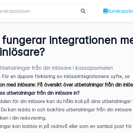
Kunskapsb
 fungerar integrationen m
 inlösare?
utbetalningar från din inlösare i kassajournalen
:
 För en djupare förklaring av inlösarintegrationens syfte, se 
ion med inlösare: Få översikt över utbetalningar från din inlö
as utbetalningar från din inlösare in?
len för din inlösare kan du hålla koll på dina utbetalningar f
. Du kan ladda in och bokföra utbetalningar från din inlösare d
en i din redovisning.
ingar kan laddas in på radnivå eller som en samlad post för 