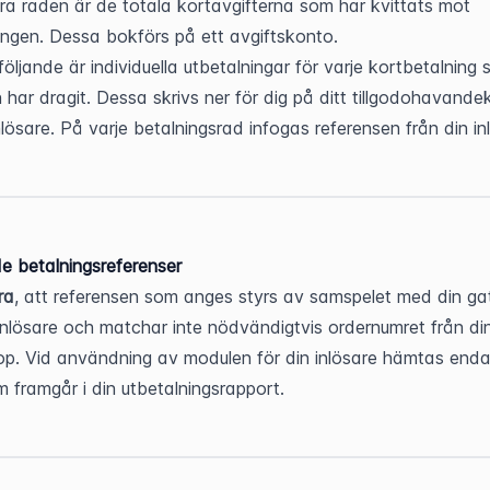
a raden är de totala kortavgifterna som har kvittats mot 
ingen. Dessa bokförs på ett avgiftskonto.
följande är individuella utbetalningar för varje kortbetalning 
n har dragit. Dessa skrivs ner för dig på ditt tillgodohavande
inlösare. På varje betalningsrad infogas referensen från din in
 betalningsreferenser
ra
, att referensen som anges styrs av samspelet med din ga
inlösare och matchar inte nödvändigtvis ordernumret från din
. Vid användning av modulen för din inlösare hämtas enda
 framgår i din utbetalningsrapport.