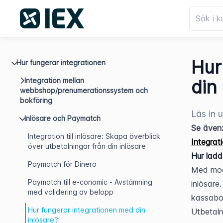
Hur
Hur fungerar integrationen
Integration mellan
din
webbshop/prenumerationssystem och
bokföring
Läs in 
Inlösare och Paymatch
Se även
Integration till inlösare: Skapa överblick
Integrat
över utbetalningar från din inlösare
Hur ladd
Paymatch för Dinero
Med modu
Paymatch till e-conomic - Avstämning
inlösare
med validering av belopp
kassabok
Hur fungerar integrationen med din
Utbetaln
inlösare?