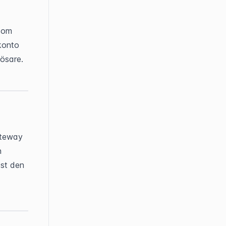
som 
konto 
lösare.
teway 
 
st den 