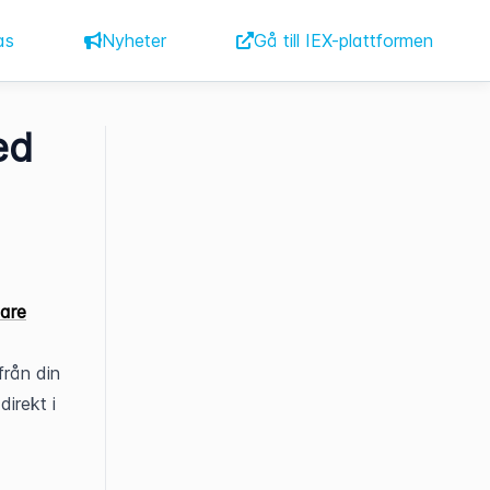
as
Nyheter
Gå till IEX-plattformen
ed
sare
rån din 
irekt i 