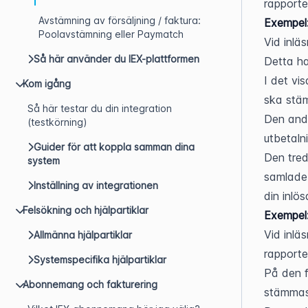
rapporte
Avstämning av försäljning / faktura:
Exempel:
Poolavstämning eller Paymatch
Vid inlä
Så här använder du IEX-plattformen
Detta ha
I det vi
Kom igång
ska stä
Så här testar du din integration
Den andr
(testkörning)
utbetaln
Guider för att koppla samman dina
Den tred
system
samlade 
Inställning av integrationen
din inlös
Felsökning och hjälpartiklar
Exempel:
Vid inlä
Allmänna hjälpartiklar
rapporte
Systemspecifika hjälpartiklar
På den f
Abonnemang och fakturering
stämmas