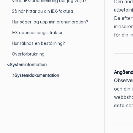
Vilket IEX-abonnemang bör jag välja?
Den andr
utbetaln
Så här hittar du din IEX-faktura
De efter
Hur säger jag upp min prenumeration?
inlösare
IEX abonnemangsstruktur
för din 
Hur räknas en beställning?
Överförbrukning
Systeminformation
Angående
Systemdokumentation
Observe
och din 
webbshop
data som