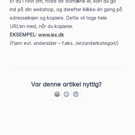
Er du i tvivl om, hvad dit domæne er, kan du gå 
ind på din webshop, og derefter klikke én gang på 
adresselinjen og kopiere. Dette vil tage hele 
URL’en med, når du kopierer.
EKSEMPEL:
www.iex.dk
(Fjern evt. undersider – f.eks. /en/underkategori/)
Var denne artikel nyttig?
😁
😐
😠