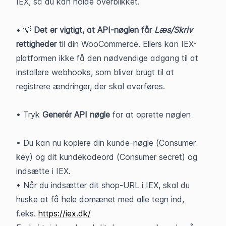
IEX, så du kan holde overblikket.
• 💡 
Det er vigtigt, at API-nøglen får 
Læs/Skriv 
rettigheder 
til din WooCommerce. Ellers kan IEX-
platformen ikke få den nødvendige adgang til at 
installere webhooks, som bliver brugt til at 
registrere ændringer, der skal overføres.
• Tryk 
Generér API nøgle
 for at oprette nøglen
• Du kan nu kopiere din kunde-nøgle (Consumer 
key) og dit kundekodeord (Consumer secret) og 
indsætte i IEX.
• Når du indsætter dit shop-URL i IEX, skal du 
huske at få hele domænet med alle tegn ind, 
f.eks. 
https://iex.dk/