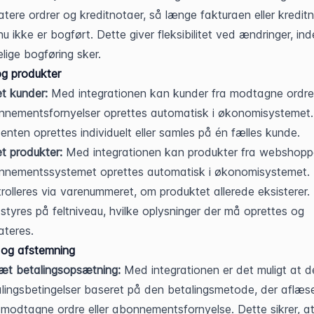
tere ordrer og kreditnotaer, så længe fakturaen eller kreditn
u ikke er bogført. Dette giver fleksibilitet ved ændringer, ind
lige bogføring sker.
g produkter
t kunder:
 Med integrationen kan kunder fra modtagne ordrer 
nementsfornyelser oprettes automatisk i økonomisystemet. 
enten oprettes individuelt eller samles på én fælles kunde.
t produkter:
 Med integrationen kan produkter fra webshoppen
nnementssystemet oprettes automatisk i økonomisystemet. 
rolleres via varenummeret, om produktet allerede eksisterer. 
styres på feltniveau, hvilke oplysninger der må oprettes og 
teres.
 og afstemning
æt betalingsopsætning:
 Med integrationen er det muligt at de
lingsbetingelser baseret på den betalingsmetode, der aflæse
modtagne ordre eller abonnementsfornyelse. Dette sikrer, at