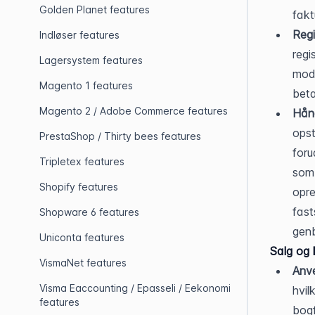
Golden Planet features
fakt
Regi
Indløser features
regi
Lagersystem features
modt
Magento 1 features
beta
Magento 2 / Adobe Commerce features
Hånd
opst
PrestaShop / Thirty bees features
foru
Tripletex features
som 
Shopify features
opre
fast
Shopware 6 features
genb
Uniconta features
Salg og 
VismaNet features
Anv
Visma Eaccounting / Epasseli / Eekonomi
hvil
features
bogf