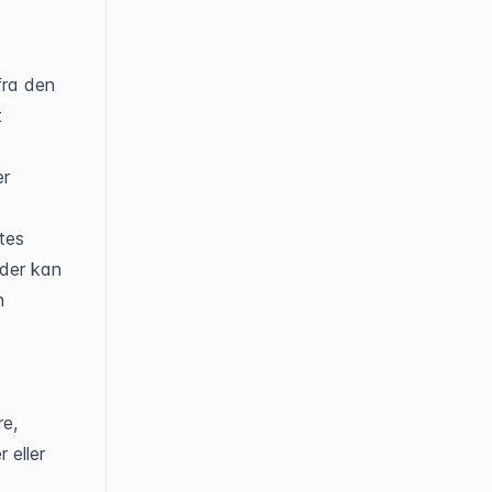
ra den 
 
r 
tes 
der kan 
 
e, 
eller 