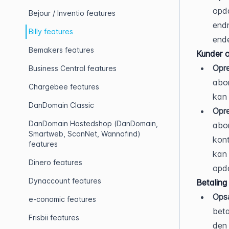
opda
Bejour / Inventio features
endn
Billy features
ende
Bemakers features
Kunder o
Opre
Business Central features
abon
Chargebee features
kan 
DanDomain Classic
Opre
DanDomain Hostedshop (DanDomain,
abo
Smartweb, ScanNet, Wannafind)
kont
features
kan 
Dinero features
opda
Dynaccount features
Betaling
Ops
e-conomic features
beta
Frisbii features
den 