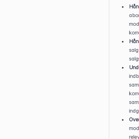
Hånd
abon
modt
korr
Hånd
salg
salg
Und
indb
saml
korr
samt
indg
Ove
modt
rele