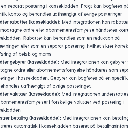
en separat postering i kassekladden. Fragt kan bogføres på
ifik konto og behandles uafhængigt af øvrige posteringer.
ter rabatter (kassekladde):
 Med integrationen kan rabatter 
modtagne ordre eller abonnementsfornyelse håndteres korrek
ekladden. Rabatter kan behandles som en reduktion på 
tningen eller som en separat postering, hvilket sikrer korrekt
øring af beløb og moms.
ter gebyrer (kassekladde):
 Med integrationen kan gebyrer f
agne ordre eller abonnementsfornyelse håndteres som sepa
eringer i kassekladden. Gebyrer kan bogføres på en specifik
ehandles uafhængigt af øvrige posteringer.
ter valutaer (kassekladde):
 Med integrationen understøttes 
bonnementsfornyelser i forskellige valutaer ved postering i 
sekladden.
strer betaling (kassekladde):
 Med integrationen kan betaling
streres automatisk i kassekladden baseret på betalingsinform