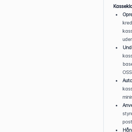
Kassekl
Opre
kred
kass
uden
Und
kass
base
OSS-
Auto
kass
mini
Anv
styr
post
Hånd