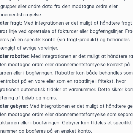
grupper eller andre data fra den modtagne ordre eller 
nnementsfornyelse.
ter fragt:
 Med integrationen er det muligt at håndtere fragt
rat linje ved oprettelse af fakturaer eller bogføringslinjer. Fra
eres på en specifik konto (via fragt-produkt) og behandles 
ængigt af øvrige varelinjer.
ter rabatter:
 Med integrationen er det muligt at håndtere ra
den modtagne ordre eller abonnementsfornyelse korrekt på 
uraen eller i bogføringen. Rabatter kan både behandles som 
entrabat på en vare eller som en rabatlinje i fritekst, hvor 
grationen automatisk tildeler et varenummer. Dette sikrer korr
tering af beløb og moms.
ter gebyrer:
 Med integrationen er det muligt at håndtere ge
den modtagne ordre eller abonnementsfornyelse som separate 
akturaen eller i bogføringen. Gebyrer kan tildeles et specifikt 
enummer og bogføres på en ønsket konto.