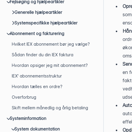
Fejlsøging og hjælpeartikler
Opre
Generelle hjælpeartikler
som 
ensa
Systemspecifikke hjælpeartikler
Hånd
Abonnement og fakturering
ordr
Hvilket IEX abonnement bør jeg vælge?
økon
Sådan finder du din IEX faktura
oms
Send
Hvordan opsiger jeg mit abonnement?
en f
IEX' abonnementsstruktur
fakt
Hvordan tælles en ordre?
vedh
udse
Overforbrug
Auto
Skift mellem månedlig og årlig betaling
auto
Systeminformation
effe
System dokumentation
Opda