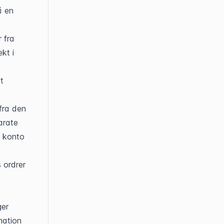
 en 
fra 
t i 
 
ra den 
rate 
 konto 
ordrer 
er 
ation 