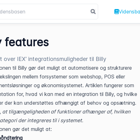
Vidensb
y features
 over IEX’ integrationsmuligheder til Billy
onen til Billy gør det muligt at automatisere og strukturere 
kslingen mellem forsystemer som webshop, POS eller 
ntsløsninger og økonomisystemet. Artiklen fungerer som 
tion for, hvad vi kan med en integration til Billy, og hvilke 
er der kan understøttes afhængigt af behov og opsætning.
at tilgængeligheden af funktioner afhænger af, hvilken 
tegori der integreres til i systemet.
ionen gør det muligt at:
åndtering