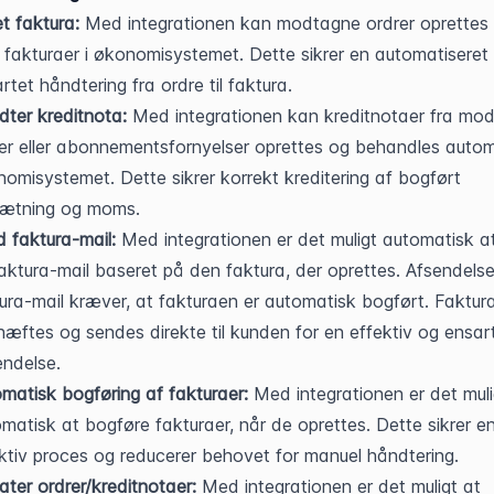
t faktura:
 Med integrationen kan modtagne ordrer oprettes d
fakturaer i økonomisystemet. Dette sikrer en automatiseret 
rtet håndtering fra ordre til faktura.
ter kreditnota:
 Med integrationen kan kreditnotaer fra mod
er eller abonnementsfornyelser oprettes og behandles automa
omisystemet. Dette sikrer korrekt kreditering af bogført 
ætning og moms.
 faktura-mail:
 Med integrationen er det muligt automatisk a
aktura-mail baseret på den faktura, der oprettes. Afsendelse 
ura-mail kræver, at fakturaen er automatisk bogført. Faktura
æftes og sendes direkte til kunden for en effektiv og ensart
ndelse.
matisk bogføring af fakturaer:
 Med integrationen er det mulig
matisk at bogføre fakturaer, når de oprettes. Dette sikrer en
ktiv proces og reducerer behovet for manuel håndtering.
ter ordrer/kreditnotaer:
 Med integrationen er det muligt at 