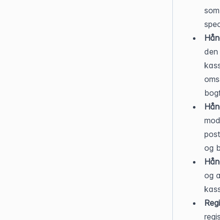
som 
spec
Hånd
den 
kass
omsæ
bogf
Hånd
modt
post
og b
Hånd
og a
kas
Regi
regi