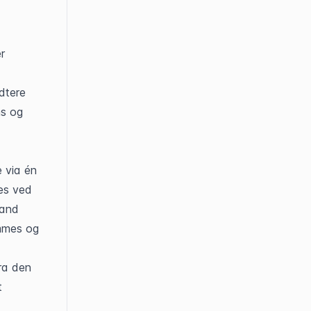
 
dtere 
s og 
 via én 
s ved 
and 
mmes og 
a den 
 