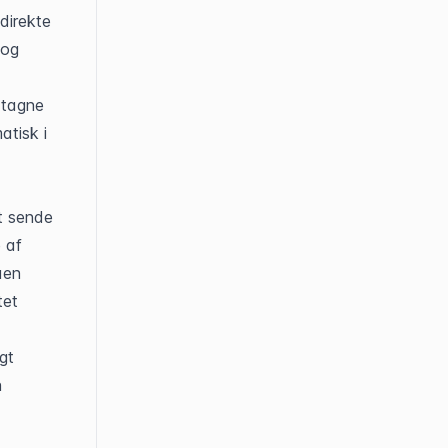
irekte 
og 
tagne 
tisk i 
t sende 
af 
en 
et 
t 
 