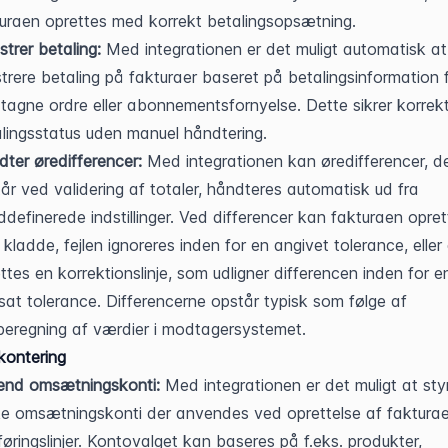
uraen oprettes med korrekt betalingsopsætning.
strer betaling:
 Med integrationen er det muligt automatisk at 
strere betaling på fakturaer baseret på betalingsinformation f
agne ordre eller abonnementsfornyelse. Dette sikrer korrekt
lingsstatus uden manuel håndtering.
ter øredifferencer:
 Med integrationen kan øredifferencer, de
år ved validering af totaler, håndteres automatisk ud fra 
ddefinerede indstillinger. Ved differencer kan fakturaen opret
kladde, fejlen ignoreres inden for en angivet tolerance, eller 
ttes en korrektionslinje, som udligner differencen inden for en
sat tolerance. Differencerne opstår typisk som følge af 
eregning af værdier i modtagersystemet.
kontering
end omsætningskonti:
 Med integrationen er det muligt at styr
ke omsætningskonti der anvendes ved oprettelse af fakturaer 
øringslinjer. Kontovalget kan baseres på f.eks. produkter, 