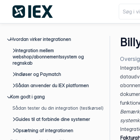
Bill
Hvordan virker integrationen
Integration mellem
webshop/abonnementssystem og
Oversigt
regnskab
Integrati
Indløser og Paymatch
dataudve
abonneme
Sådan anvender du IEX platformen
dokumenta
Kom godt i gang
funktion
Sådan tester du din integration (testkørsel)
Bemærk, 
Guides til at forbinde dine systemer
systemka
Integrat
Opsætning af integrationen
Fakturah