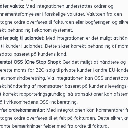
ter valuta:
 Med integrationen understøttes ordrer og 
nementsfornyelser i forskellige valutaer. Valutaen fra den 
agne ordre overføres til fakturaen eller bogføringen og sikrer
ekt behandling i økonomisystemet.
ter salg til udlandet:
 Med integrationen er det muligt at hån
 til kunder i udlandet. Dette sikrer korrekt behandling af mom
sdata baseret på kundens land.
erstøt OSS (One Stop Shop):
 Gør det muligt at håndtere og 
erette moms for B2C-salg til private kunder i andre EU-lande
et momsindberetning. Via integrationen kan OSS understøtte
ekt håndtering af momssatser baseret på kundens leveringsl
 korrekt rapporteringsgrundlag, så transaktioner kan afste
å i virksomhedens OSS-indberetning.
rfør ordrekommentar:
 Med integrationen kan kommentarer fr
agne ordre overføres til et felt på fakturaen. Dette sikrer, at
vante bemærkninger følger med fra ordre til faktura.