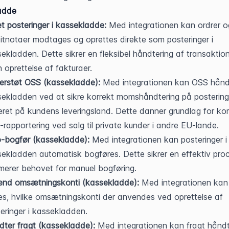
adde
t posteringer i kassekladde:
 Med integrationen kan ordrer og
itnotaer modtages og oprettes direkte som posteringer i 
ekladden. Dette sikrer en fleksibel håndtering af transaktion
 oprettelse af fakturaer.
erstøt OSS (kassekladde):
 Med integrationen kan OSS håndt
ekladden ved at sikre korrekt momshåndtering på posteringe
ret på kundens leveringsland. Dette danner grundlag for korr
rapportering ved salg til private kunder i andre EU-lande.
-bogfør (kassekladde):
 Med integrationen kan posteringer i 
ekladden automatisk bogføres. Dette sikrer en effektiv proc
merer behovet for manuel bogføring.
end omsætningskonti (kassekladde):
 Med integrationen kan 
es, hvilke omsætningskonti der anvendes ved oprettelse af 
eringer i kassekladden.
ter fragt (kassekladde):
 Med integrationen kan fragt håndt