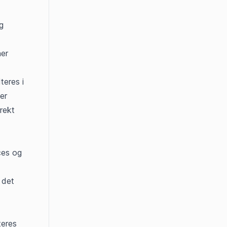
 
er 
eres i 
r 
ekt 
es og 
det 
eres 