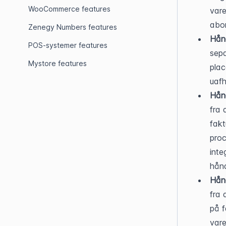
WooCommerce features
vare
abo
Zenegy Numbers features
Hånd
POS-systemer features
sepa
Mystore features
plac
uafh
Hånd
fra 
fakt
proc
inte
hånd
Hånd
fra 
på f
var