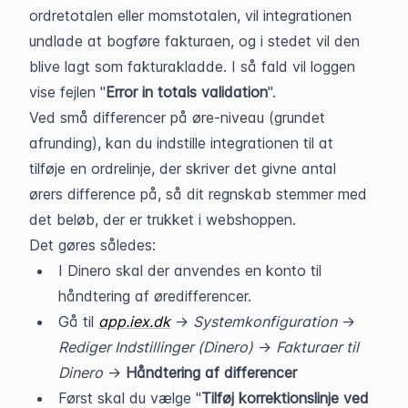
ordretotalen eller momstotalen, vil integrationen 
undlade at bogføre fakturaen, og i stedet vil den 
blive lagt som fakturakladde. I så fald vil loggen 
vise fejlen "
Error in totals validation
".
Ved små differencer på øre-niveau (grundet 
afrunding), kan du indstille integrationen til at 
tilføje en ordrelinje, der skriver det givne antal 
ørers difference på, så dit regnskab stemmer med 
det beløb, der er trukket i webshoppen.
Det gøres således:
I Dinero skal der anvendes en konto til 
håndtering af øredifferencer.
Gå til 
app.iex.dk
 -> 
Systemkonfiguration
 -> 
Rediger Indstillinger (Dinero)
 -> 
Fakturaer til 
Dinero
 -> 
Håndtering af differencer
Først skal du vælge "
Tilføj korrektionslinje ved 