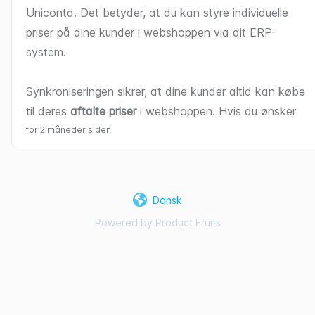
Uniconta. Det betyder, at du kan styre individuelle 
priser på dine kunder i webshoppen via dit ERP-
system.
Synkroniseringen sikrer, at dine kunder altid kan købe 
til deres 
aftalte priser
 i webshoppen. Hvis du ønsker 
at få sat funktionaliteten op, kan du kontakte vores 
for 2 måneder siden
support.
Dansk
Powered by Product Fruits