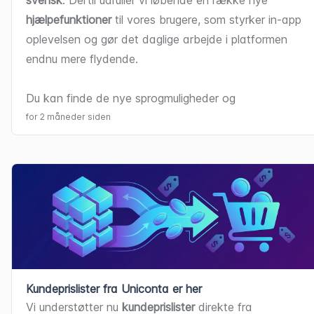
svensk
. Dertil udruller vi løbende en række nye 
hjælpefunktioner
 til vores brugere, som styrker in-app 
oplevelsen og gør det daglige arbejde i platformen 
endnu mere flydende.
Du kan finde de nye sprogmuligheder og 
hjælpeværktøjer under dine 
Indstillinger
 allerede nu.
for 2 måneder siden
Kundeprislister fra Uniconta er her
Vi understøtter nu 
kundeprislister
 direkte fra 