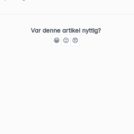
Var denne artikel nyttig?
😁
😐
😠