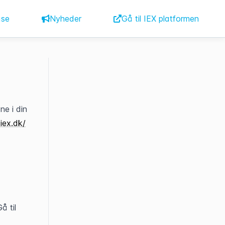
ase
Nyheder
Gå til IEX platformen
ne i din 
.iex.dk/
 til 