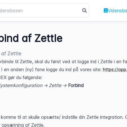
Vidensb
bind af Zettle
 af Zettle
rbinde til Zettle, skal du først ved at logge ind i
Zettle i en fa
 I en anden (ny) fane logge du ind på vores site: 
https://app
IEX gør du følgende:
ystemkonfiguration -> Zettle ->
Forbind
 komme til at skulle opsætte/ indstille din Zettle integration. Gå
r opsætning af Zettle.