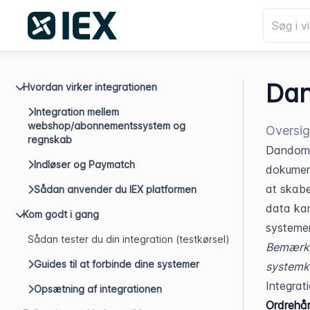
Dan
Hvordan virker integrationen
Integration mellem
webshop/abonnementssystem og
Oversig
regnskab
Dandomai
Indløser og Paymatch
dokument
at skabe
Sådan anvender du IEX platformen
data kan
Kom godt i gang
systemer
Sådan tester du din integration (testkørsel)
Bemærk, 
Guides til at forbinde dine systemer
systemka
Integrat
Opsætning af integrationen
Ordrehån