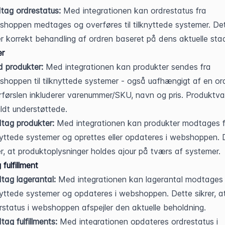
tag ordrestatus:
 Med integrationen kan ordrestatus fra 
hoppen medtages og overføres til tilknyttede systemer. Det
er korrekt behandling af ordren baseret på dens aktuelle stad
er
 produkter:
 Med integrationen kan produkter sendes fra 
hoppen til tilknyttede systemer - også uafhængigt af en ord
førslen inkluderer varenummer/SKU, navn og pris. Produktvar
uldt understøttede.
tag produkter:
 Med integrationen kan produkter modtages f
nyttede systemer og oprettes eller opdateres i webshoppen. D
er, at produktoplysninger holdes ajour på tværs af systemer.
fulfillment
ag lagerantal:
 Med integrationen kan lagerantal modtages f
nyttede systemer og opdateres i webshoppen. Dette sikrer, at
rstatus i webshoppen afspejler den aktuelle beholdning.
ag fulfillments:
 Med integrationen opdateres ordrestatus i 