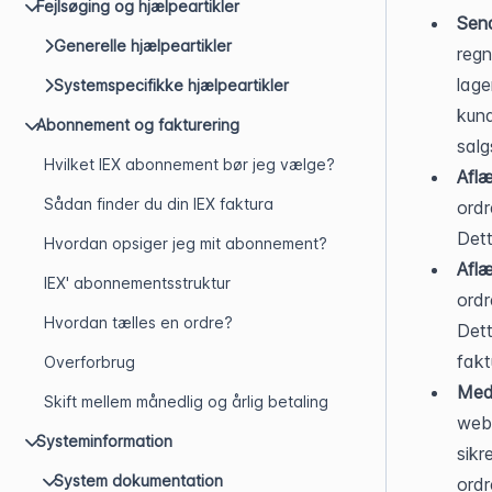
Fejlsøging og hjælpeartikler
Send
Generelle hjælpeartikler
regn
lage
Systemspecifikke hjælpeartikler
kund
Abonnement og fakturering
salg
Hvilket IEX abonnement bør jeg vælge?
Afl
Sådan finder du din IEX faktura
ordr
Dett
Hvordan opsiger jeg mit abonnement?
Afl
IEX' abonnementsstruktur
ordr
Hvordan tælles en ordre?
Dett
fakt
Overforbrug
Medt
Skift mellem månedlig og årlig betaling
webs
Systeminformation
sikr
System dokumentation
ordr