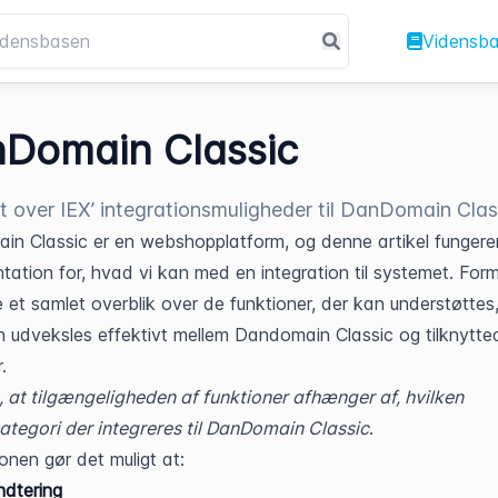
Vidensb
Domain Classic
t over IEX’ integrationsmuligheder til DanDomain Clas
n Classic er en webshopplatform, og denne artikel fungere
ation for, hvad vi kan med en integration til systemet. Formå
 et samlet overblik over de funktioner, der kan understøttes,
 udveksles effektivt mellem Dandomain Classic og tilknytted
.
at tilgængeligheden af funktioner afhænger af, hvilken 
tegori der integreres til DanDomain Classic
.
ionen gør det muligt at:
dtering