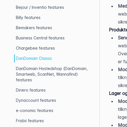
Med
Bejour / Inventio features
webs
Billy features
sikr
Bemakers features
Produkt
Send
Business Central features
webs
Chargebee features
Over
DanDomain Classic
er f
DanDomain Hostedshop (DanDomain,
Mod
Smartweb, ScanNet, Wannafind)
tilk
features
sikr
Dinero features
Lager og 
Dynaccount features
Modt
tilk
e-conomic features
lage
Frisbii features
Modt