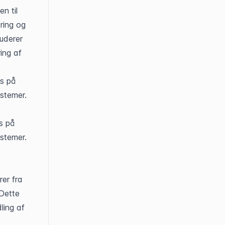
 til 
ing og 
uderer 
ng af 
 på 
stemer. 
 på 
stemer. 
r fra 
Dette 
ing af 