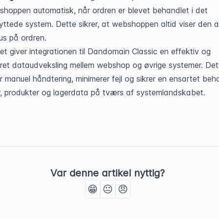
hoppen automatisk, når ordren er blevet behandlet i det 
nyttede system. Dette sikrer, at webshoppen altid viser den ak
us på ordren.
et giver integrationen til Dandomain Classic en effektiv og 
eret dataudveksling mellem webshop og øvrige systemer. Dett
r manuel håndtering, minimerer fejl og sikrer en ensartet beha
r, produkter og lagerdata på tværs af systemlandskabet.
Var denne artikel nyttig?
😁
😐
😠