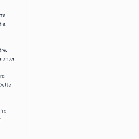
te 
ie.
re. 
ianter 
ra 
ette 
ra 
 