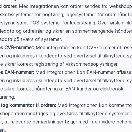
 ordrer:
 Med integrationen kan ordrer sendes fra webshoppen
skabssystemer for bogføring, lagersystemer for ordrehåndter
rstyring samt POS-systemer for lagerstyring. Overførslen inkl
edata og ordrelinjer og sikrer en sammenhængende håndteri
sdata på tværs af systemer.
æs CVR-nummer:
 Med integrationen kan CVR-nummer aflæses
en og inkluderes i kundedata ved overførsel til tilknyttede sy
e sikrer korrekt registrering af virksomhedsoplysninger.
æs EAN-nummer:
 Med integrationen kan EAN-nummer aflæses
en og inkluderes i kundedata ved overførsel til tilknyttede sy
e sikrer korrekt håndtering af EAN-kunder og elektronisk 
urering.
ag kommentar til ordren:
 Med integrationen kan kommentare
hopordren medtages og overføres til tilknyttede systemer. 
er, at relevante bemærkninger følger med i den videre behandl
en.