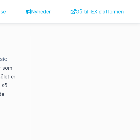
ase
Nyheder
Gå til IEX platformen
sic
r som 
let er 
 så 
e 