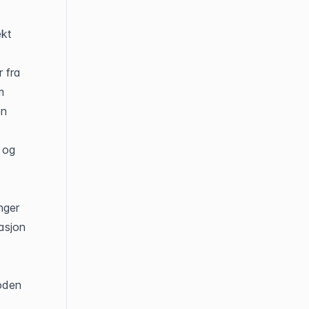
kt 
fra 
 
n 
og 
ger 
sjon 
oden 