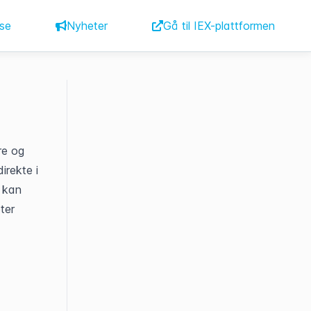
se
Nyheter
Gå til IEX-plattformen
e og 
rekte i 
kan 
er 