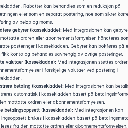
ekladden. Rabatter kan behandles som en reduksjon på 
tningen eller som en separat postering, noe som sikrer korre
føring av beløp og moms.
tere gebyrer (kassekladde):
 Med integrasjonen kan gebyrer 
mottatte ordren eller abonnementsfornyelsen håndteres som
rate posteringer i kassekladden. Gebyrer kan bokføres på e
ifikk konto og behandles uavhengig av øvrige posteringer.
te valutaer (kassekladde):
 Med integrasjonen støttes ordrer 
nementsfornyelser i forskjellige valutaer ved postering i 
sekladden.
strere betaling (kassekladde):
 Med integrasjonen kan betalin
streres automatisk i kassekladden basert på betalingsinforma
den mottatte ordren eller abonnementsfornyelsen.
e betalingsoppsett (kassekladde):
 Med integrasjonen kan 
lingsoppsett brukes i kassekladden basert på betalingsmet
leses fra den mottatte ordren eller abonnementsfornyelsen.