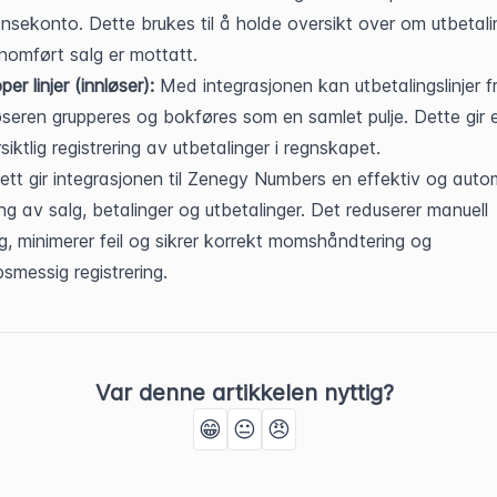
nsekonto. Dette brukes til å holde oversikt over om utbetalin
nomført salg er mottatt.
per linjer (innløser):
 Med integrasjonen kan utbetalingslinjer fr
øseren grupperes og bokføres som en samlet pulje. Dette gir e
siktlig registrering av utbetalinger i regnskapet.
ett gir integrasjonen til Zenegy Numbers en effektiv og autom
ng av salg, betalinger og utbetalinger. Det reduserer manuell 
g, minimerer feil og sikrer korrekt momshåndtering og 
smessig registrering.
Var denne artikkelen nyttig?
😁
😐
😠