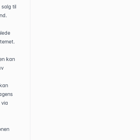
alg til 
nd.
lede 
emet. 
en kan 
v 
kan 
agens 
via 
nen 