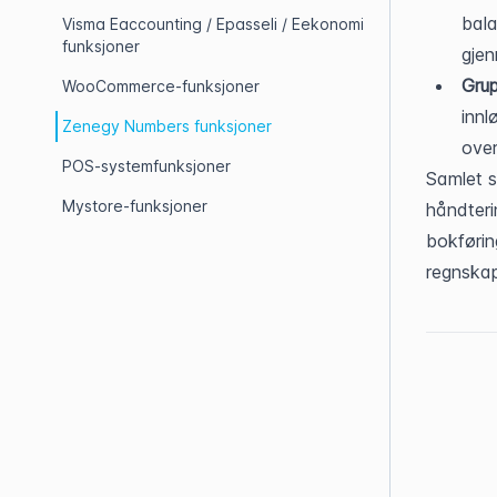
bala
Visma Eaccounting / Epasseli / Eekonomi
funksjoner
gjen
Grup
WooCommerce-funksjoner
innl
Zenegy Numbers funksjoner
over
POS-systemfunksjoner
Samlet s
Mystore-funksjoner
håndteri
bokførin
regnskap