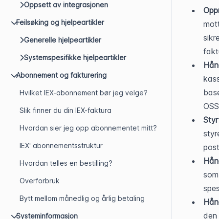
Oppsett av integrasjonen
Opp
Feilsøking og hjelpeartikler
mott
sikr
Generelle hjelpeartikler
fakt
Systemspesifikke hjelpeartikler
Hån
Abonnement og fakturering
kass
base
Hvilket IEX-abonnement bør jeg velge?
OSS-
Slik finner du din IEX-faktura
Styr
Hvordan sier jeg opp abonnementet mitt?
styr
IEX' abonnementsstruktur
post
Hånd
Hvordan telles en bestilling?
som 
Overforbruk
spes
Bytt mellom månedlig og årlig betaling
Hånd
den 
Systeminformasjon