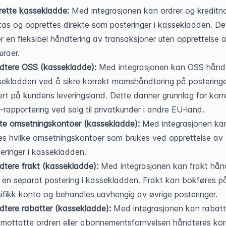
rette kassekladde:
 Med integrasjonen kan ordrer og kreditno
as og opprettes direkte som posteringer i kassekladden. Det
er en fleksibel håndtering av transaksjoner uten opprettelse a
uraer.
dtere OSS (kassekladde):
 Med integrasjonen kan OSS håndte
ekladden ved å sikre korrekt momshåndtering på posteringe
rt på kundens leveringsland. Dette danner grunnlag for korre
rapportering ved salg til privatkunder i andre EU-land.
te omsetningskontoer (kassekladde):
 Med integrasjonen kan
es hvilke omsetningskontoer som brukes ved opprettelse av 
eringer i kassekladden.
tere frakt (kassekladde):
 Med integrasjonen kan frakt hånd
en separat postering i kassekladden. Frakt kan bokføres på
ifikk konto og behandles uavhengig av øvrige posteringer.
tere rabatter (kassekladde):
 Med integrasjonen kan rabatte
mottatte ordren eller abonnementsfornyelsen håndteres korre