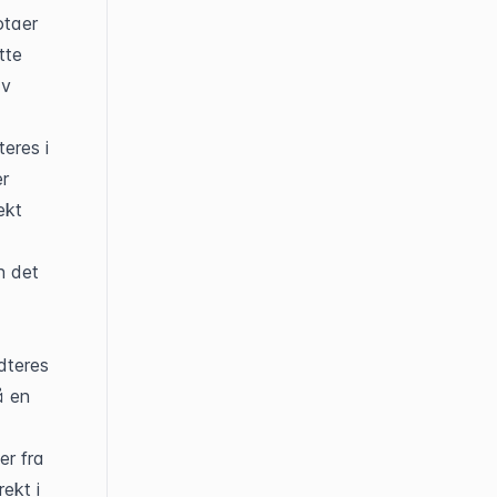
taer 
te 
v 
res i 
r 
kt 
 det 
teres 
 en 
r fra 
kt i 