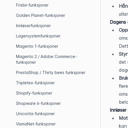
Frisbii-funksjoner
Hånd
utla
Golden Planet-funksjoner
Dagens 
Innløserfunksjoner
Opp
Lagersystemfunksjoner
omse
Dett
Magento 1-funksjoner
Styr
Magento 2 / Adobe Commerce-
det 
funksjoner
dag
PrestaShop / Thirty bees funksjoner
Bruk
Tripletex-funksjoner
fler
Shopify-funksjoner
omse
beta
Shopware 6-funksjoner
Innløser
Uniconta-funksjoner
Mott
VismaNet-funksjoner
kan 