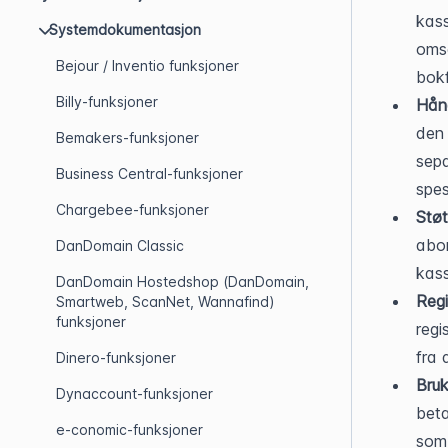
kass
Systemdokumentasjon
omse
Bejour / Inventio funksjoner
bok
Billy-funksjoner
Hånd
den 
Bemakers-funksjoner
sepa
Business Central-funksjoner
spes
Chargebee-funksjoner
Støt
abon
DanDomain Classic
kas
DanDomain Hostedshop (DanDomain,
Regi
Smartweb, ScanNet, Wannafind)
funksjoner
regi
fra 
Dinero-funksjoner
Bruk
Dynaccount-funksjoner
beta
e-conomic-funksjoner
som 