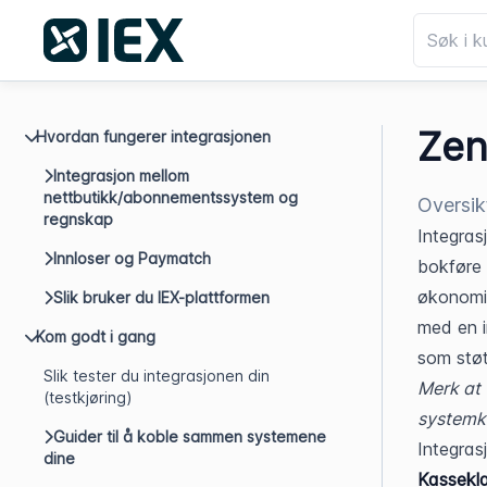
Zen
Hvordan fungerer integrasjonen
Integrasjon mellom
nettbutikk/abonnementssystem og
Oversik
regnskap
Integras
Innloser og Paymatch
bokføre 
økonomis
Slik bruker du IEX-plattformen
med en i
Kom godt i gang
som støt
Slik tester du integrasjonen din
Merk at 
(testkjøring)
systemka
Guider til å koble sammen systemene
Integras
dine
Kassekl