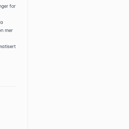
ger for 
a 
n mer 
atisert 