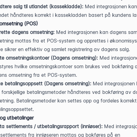
tere salg til utlandet (kassekladde):
 Med integrasjonen kan s
ndet håndteres korrekt i kassekladden basert på kundens la
omsetning (POS)
rette dagens omsetning:
 Med integrasjonen kan dagens sam
tning mottas fra et POS-system og opprettes i økonomisyst
e sikrer en effektiv og samlet registrering av dagens salg.
te omsetningskontoer (Dagens omsetning):
 Med integrasjon
styres hvilke omsetningskontoer som brukes ved bokføring a
ens omsetning fra et POS-system.
e betalingsoppsett (Dagens omsetning):
 Med integrasjonen 
e forskjellige betalingsmetoder håndteres ved bokføring av d
tning. Betalingsmetoder kan settes opp og fordeles korrekt 
lingsoppsettet.
 og utbetalinger
a settlements / utbetalingsrapport (innløser):
 Med integrasjo
settlements fra innløseren mottas og bokføres på en 