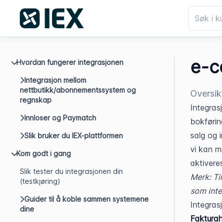
e-c
Hvordan fungerer integrasjonen
Integrasjon mellom
nettbutikk/abonnementssystem og
Oversik
regnskap
Integras
Innloser og Paymatch
bokførin
salg og 
Slik bruker du IEX-plattformen
vi kan m
Kom godt i gang
aktivere
Slik tester du integrasjonen din
Merk: Ti
(testkjøring)
som inte
Guider til å koble sammen systemene
Integras
dine
Fakturah