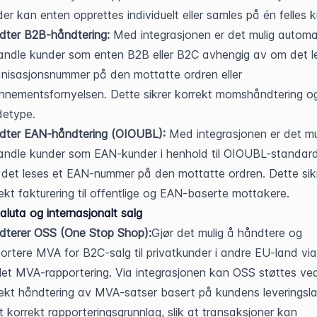
er kan enten opprettes individuelt eller samles på én felles 
dter B2B-håndtering:
 Med integrasjonen er det mulig automat
ndle kunder som enten B2B eller B2C avhengig av om det le
nisasjonsnummer på den mottatte ordren eller 
nementsfornyelsen. Dette sikrer korrekt momshåndtering og
detype.
dter EAN-håndtering (OIOUBL):
 Med integrasjonen er det mul
ndle kunder som EAN-kunder i henhold til OIOUBL-standard
 det leses et EAN-nummer på den mottatte ordren. Dette sikr
ekt fakturering til offentlige og EAN-baserte mottakere.
luta og internasjonalt salg
dterer OSS (One Stop Shop):
Gjør det mulig å håndtere og 
ortere MVA for B2C-salg til privatkunder i andre EU-land via
et MVA-rapportering. Via integrasjonen kan OSS støttes ved
ekt håndtering av MVA-satser basert på kundens leveringsla
 korrekt rapporteringsgrunnlag, slik at transaksjoner kan 