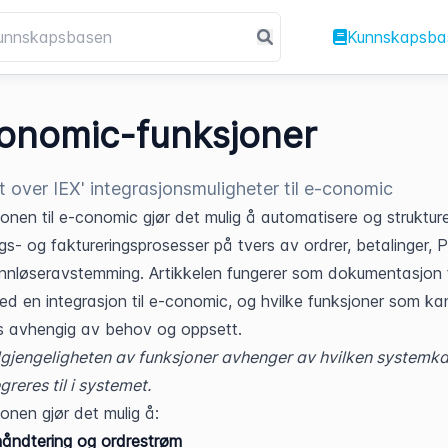
Kunnskapsba
onomic-funksjoner
t over IEX' integrasjonsmuligheter til e-conomic
jonen til e-conomic gjør det mulig å automatisere og strukture
gs- og faktureringsprosesser på tvers av ordrer, betalinger, 
innløseravstemming. Artikkelen fungerer som dokumentasjon f
ed en integrasjon til e-conomic, og hvilke funksjoner som kan
s avhengig av behov og oppsett.
lgjengeligheten av funksjoner avhenger av hvilken systemka
greres til i systemet.
jonen gjør det mulig å:
åndtering og ordrestrøm