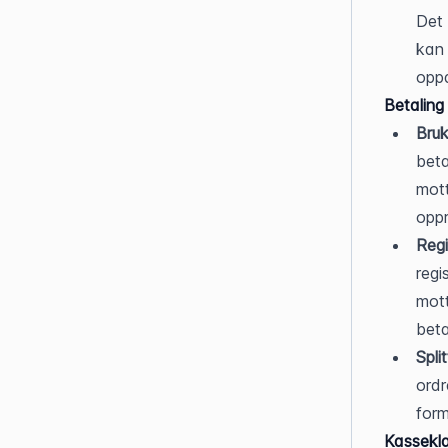
Det 
kan 
opp
Betaling
Bruk
beta
mott
oppr
Regi
regi
mott
beta
Spli
ordr
form
Kassekl