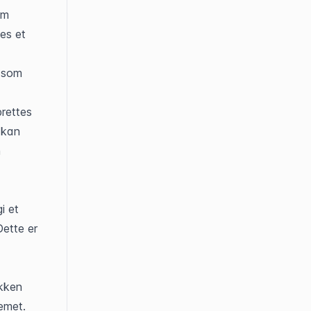
m 
es et 
 som 
rettes 
 kan 
 
 et 
tte er 
kken 
met. 