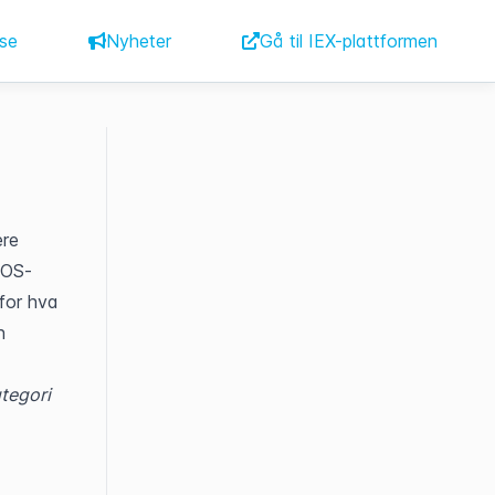
se
Nyheter
Gå til IEX-plattformen
re 
POS-
or hva 
 
tegori 