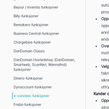
auto
Bejour / Inventio funksjoner
pros
Billy-funksjoner
Oppd
Bemakers-funksjoner
oppd
ennå
Business Central-funksjoner
ende
Chargebee-funksjoner
Ove
DanDomain Classic
mott
rele
DanDomain Hostedshop (DanDomain,
Smartweb, ScanNet, Wannafind)
Velg
funksjoner
fakt
Dinero-funksjoner
sikr
uttr
Dynaccount-funksjoner
Kunder 
e-conomic-funksjoner
Oppr
Frisbii-funksjoner
abon