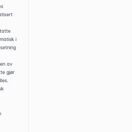
s 
isert 
atte 
atisk i 
setning 
en av 
e gjør 
les.
k 
 