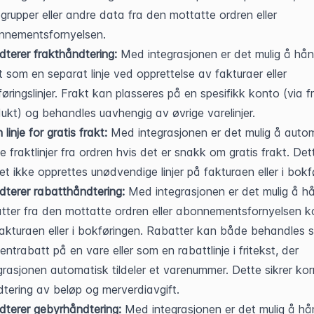
grupper eller andre data fra den mottatte ordren eller 
nnementsfornyelsen.
terer frakthåndtering:
 Med integrasjonen er det mulig å hån
t som en separat linje ved opprettelse av fakturaer eller 
øringslinjer. Frakt kan plasseres på en spesifikk konto (via f
ukt) og behandles uavhengig av øvrige varelinjer.
 linje for gratis frakt:
 Med integrasjonen er det mulig å autom
ne fraktlinjer fra ordren hvis det er snakk om gratis frakt. Dett
et ikke opprettes unødvendige linjer på fakturaen eller i bokf
terer rabatthåndtering:
 Med integrasjonen er det mulig å hå
tter fra den mottatte ordren eller abonnementsfornyelsen ko
akturaen eller i bokføringen. Rabatter kan både behandles 
entrabatt på en vare eller som en rabattlinje i fritekst, der 
grasjonen automatisk tildeler et varenummer. Dette sikrer korr
tering av beløp og merverdiavgift.
terer gebyrhåndtering:
 Med integrasjonen er det mulig å hå