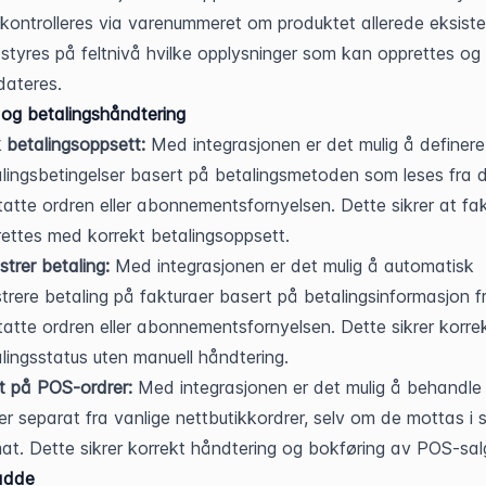
kontrolleres via varenummeret om produktet allerede eksister
styres på feltnivå hvilke opplysninger som kan opprettes og 
dateres.
 og betalingshåndtering
 betalingsoppsett:
 Med integrasjonen er det mulig å definere 
lingsbetingelser basert på betalingsmetoden som leses fra d
atte ordren eller abonnementsfornyelsen. Dette sikrer at fak
ettes med korrekt betalingsoppsett.
strer betaling:
 Med integrasjonen er det mulig å automatisk 
strere betaling på fakturaer basert på betalingsinformasjon f
atte ordren eller abonnementsfornyelsen. Dette sikrer korrek
lingsstatus uten manuell håndtering.
tt på POS-ordrer:
 Med integrasjonen er det mulig å behandl
er separat fra vanlige nettbutikkordrer, selv om de mottas i
at. Dette sikrer korrekt håndtering og bokføring av POS-sal
adde