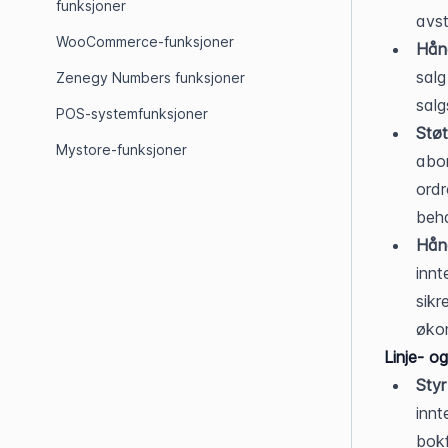
funksjoner
avst
WooCommerce-funksjoner
Hånd
salg
Zenegy Numbers funksjoner
salg
POS-systemfunksjoner
Støt
Mystore-funksjoner
abon
ordr
beha
Hånd
innt
sikr
øko
Linje- o
Styr
innt
bokf