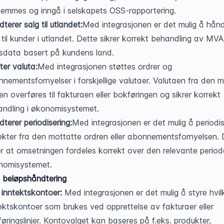
emmes og inngå i selskapets OSS-rapportering.
terer salg til utlandet:
Med integrasjonen er det mulig å hånd
 til kunder i utlandet. Dette sikrer korrekt behandling av MVA
sdata basert på kundens land.
ter valuta:
Med integrasjonen støttes ordrer og 
nementsfornyelser i forskjellige valutaer. Valutaen fra den m
en overføres til fakturaen eller bokføringen og sikrer korrekt 
ndling i økonomisystemet.
terer periodisering:
Med integrasjonen er det mulig å periodis
ekter fra den mottatte ordren eller abonnementsfornyelsen. D
er at omsetningen fordeles korrekt over den relevante periode
nomisystemet.
g beløpshåndtering
 inntektskontoer:
 Med integrasjonen er det mulig å styre hvilk
ektskontoer som brukes ved opprettelse av fakturaer eller 
øringslinjer. Kontovalget kan baseres på f.eks. produkter, 