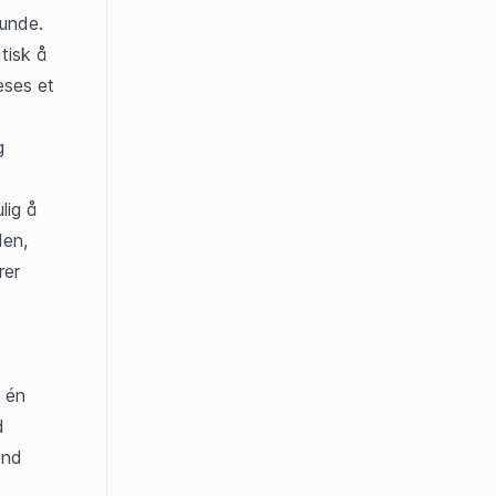
kunde.
isk å 
ses et 
 
ig å 
en, 
er 
 én 
 
nd 