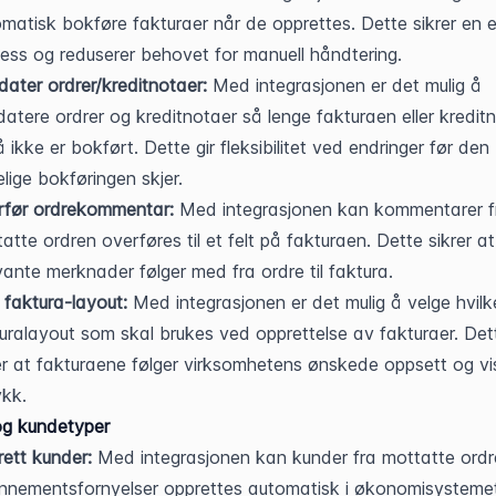
matisk bokføre fakturaer når de opprettes. Dette sikrer en ef
ess og reduserer behovet for manuell håndtering.
ater ordrer/kreditnotaer:
 Med integrasjonen er det mulig å 
atere ordrer og kreditnotaer så lenge fakturaen eller kreditn
 ikke er bokført. Dette gir fleksibilitet ved endringer før den 
lige bokføringen skjer.
rfør ordrekommentar:
 Med integrasjonen kan kommentarer fr
atte ordren overføres til et felt på fakturaen. Dette sikrer at 
vante merknader følger med fra ordre til faktura.
 faktura-layout:
 Med integrasjonen er det mulig å velge hvilke
uralayout som skal brukes ved opprettelse av fakturaer. Dett
er at fakturaene følger virksomhetens ønskede oppsett og vis
ykk.
og kundetyper
ett kunder:
 Med integrasjonen kan kunder fra mottatte ordrer
nementsfornyelser opprettes automatisk i økonomisystemet