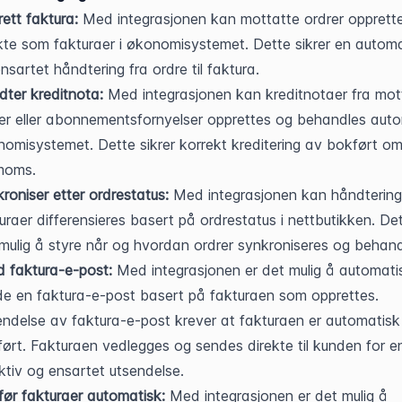
ett faktura:
 Med integrasjonen kan mottatte ordrer opprette
kte som fakturaer i økonomisystemet. Dette sikrer en automat
nsartet håndtering fra ordre til faktura.
ter kreditnota:
 Med integrasjonen kan kreditnotaer fra mott
er eller abonnementsfornyelser opprettes og behandles autom
omisystemet. Dette sikrer korrekt kreditering av bokført om
moms.
roniser etter ordrestatus:
 Med integrasjonen kan håndtering
uraer differensieres basert på ordrestatus i nettbutikken. Dett
mulig å styre når og hvordan ordrer synkroniseres og behand
 faktura-e-post:
 Med integrasjonen er det mulig å automatis
e en faktura-e-post basert på fakturaen som opprettes. 
ndelse av faktura-e-post krever at fakturaen er automatisk 
ørt. Fakturaen vedlegges og sendes direkte til kunden for en
ktiv og ensartet utsendelse.
ør fakturaer automatisk:
 Med integrasjonen er det mulig å 