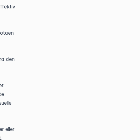
fektiv 
otaen 
a den 
t 
e 
uelle 
 eller 
. 