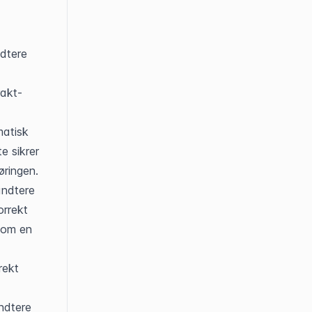
dtere 
rakt-
atisk 
e sikrer 
øringen.
ndtere 
rrekt 
som en 
ekt 
ndtere 