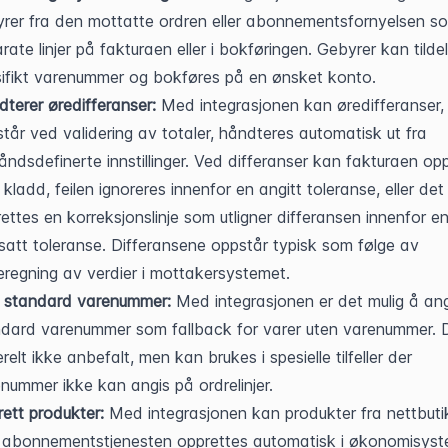
rer fra den mottatte ordren eller abonnementsfornyelsen so
rate linjer på fakturaen eller i bokføringen. Gebyrer kan tildel
ifikt varenummer og bokføres på en ønsket konto.
terer øredifferanser:
 Med integrasjonen kan øredifferanser,
tår ved validering av totaler, håndteres automatisk ut fra 
åndsdefinerte innstillinger. Ved differanser kan fakturaen opp
kladd, feilen ignoreres innenfor en angitt toleranse, eller det
ettes en korreksjonslinje som utligner differansen innenfor en
satt toleranse. Differansene oppstår typisk som følge av 
regning av verdier i mottakersystemet.
i standard varenummer:
 Med integrasjonen er det mulig å angi
dard varenummer som fallback for varer uten varenummer. De
relt ikke anbefalt, men kan brukes i spesielle tilfeller der 
nummer ikke kan angis på ordrelinjer.
ett produkter:
 Med integrasjonen kan produkter fra nettbuti
r abonnementstjenesten opprettes automatisk i økonomisyste