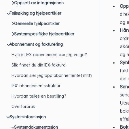
Oppsett av integrasjonen
Oppr
Feilsøking og hjelpeartikler
dire
og e
Generelle hjelpeartikler
Hånd
Systemspesifikke hjelpeartikler
ordr
Abonnement og fakturering
økon
og 
Hvilket IEX-abonnement bør jeg velge?
Synk
Slik finner du din IEX-faktura
fakt
Hvordan sier jeg opp abonnementet mitt?
det 
IEX' abonnementsstruktur
Send
send
Hvordan telles en bestilling?
Utse
Overforbruk
bokf
Systeminformasjon
effe
Bokf
Systemdokumentasjon