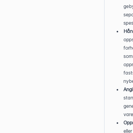
geby
sepa
spes
Hånd
opps
forh
som 
oppr
fast
nybe
Ang
stan
gene
vare
Oppr
elle