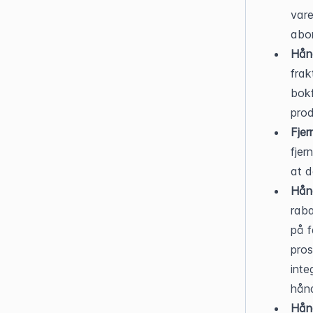
vare
abo
Hånd
frak
bokf
prod
Fjern
fjer
at d
Hånd
raba
på f
pros
inte
hånd
Hånd