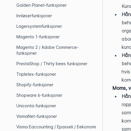
Golden Planet-funksjoner
Kund
Hån
Innløserfunksjoner
beha
Lagersystemfunksjoner
orga
Magento 1-funksjoner
abon
kun
Magento 2 / Adobe Commerce-
funksjoner
Hån
beha
PrestaShop / Thirty bees funksjoner
hvis
Tripletex-funksjoner
korr
Shopify-funksjoner
Moms, va
Shopware 6-funksjoner
Hån
rapp
Uniconta-funksjoner
saml
VismaNet-funksjoner
korr
Visma Eaccounting / Epasseli / Eekonomi
samt