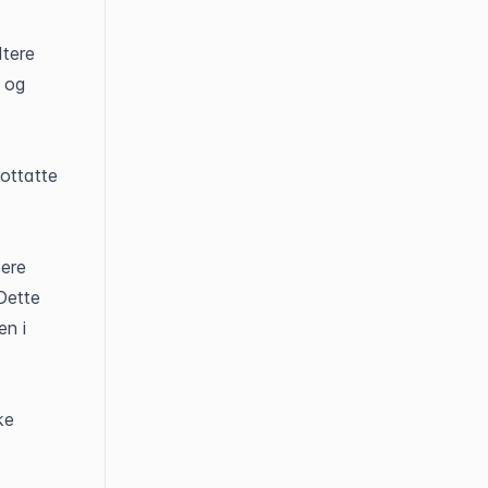
tere 
 og 
ottatte 
ere 
ette 
n i 
e 