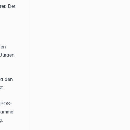
er. Det 
en 
turaen 
ra den 
t 
e POS-
 samme 
g.