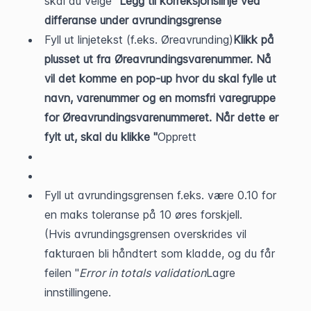
skal du velge "
Legg til korreksjonslinje ved 
differanse under avrundingsgrense
Fyll ut linjetekst (f.eks. Øreavrunding)
Klikk på 
plusset ut fra Øreavrundingsvarenummer. Nå 
vil det komme en pop-up hvor du skal fylle ut 
navn, varenummer og en momsfri varegruppe 
for Øreavrundingsvarenummeret. Når dette er 
fylt ut, skal du klikke "
Opprett
Fyll ut avrundingsgrensen f.eks. være 0.10 for 
en maks toleranse på 10 øres forskjell.
(Hvis avrundingsgrensen overskrides vil 
fakturaen bli håndtert som kladde, og du får 
feilen "
Error in totals validation
Lagre 
innstillingene.