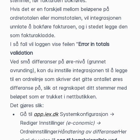
stemmer, før fakturaen bokføres.
Hvis det er en forskjell mellom beløpene på 
ordretotalen eller momstotalen, vil integrasjonen 
unnlate å bokføre fakturaen, og i stedet legge den 
som fakturakladde.
I så fall vil loggen vise feilen "
Error in totals 
validation
Ved små differanser på øre-nivå (grunnet 
avrunding), kan du innstille integrasjonen til å legge 
til en ordrelinje som skriver det gitte antallet øres 
differanse på, slik at regnskapet ditt stemmer med 
beløpet som er trukket i nettbutikken.
Det gjøres slik:
Gå til 
app.iex.dk
 Systemkonfigurasjon -> 
Rediger Innstillinger
 (e-conomic) -> 
Ordreinnstillinger
Håndtering av differanser
Her 