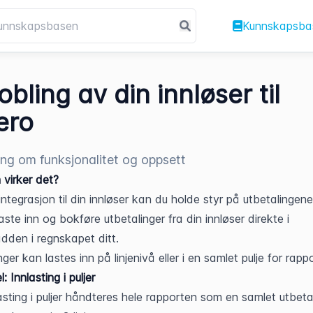
Kunnskapsba
obling av din innløser til
ero
ing om funksjonalitet og oppsett
virker det?
ntegrasjon til din innløser kan du holde styr på utbetalingene 
ste inn og bokføre utbetalinger fra din innløser direkte i 
dden i regnskapet ditt.
ger kan lastes inn på linjenivå eller i en samlet pulje for rapp
 Innlasting i puljer
asting i puljer håndteres hele rapporten som en samlet utbetal