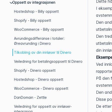
Dette hån
Oppsett av integrasjonen
I eksemp
Hostedshop - Billy oppsett
avstemm
Shopify - Billy oppsett
Den andr
utbetali
WooCommerce - Billy oppsett
Den tred
Avrundingsdifferanse i totaler:
utbetali
Øreavrunding i Dinero
din innlø
Tilkobling av din innløser til Dinero
Eksempel
Veiledning for betalingsoppsett til Dinero
Ved innl
Shopify - Dinero oppsett
rapporten
På den f
Hostedshop - Dinero oppsett
avstemm
WooCommerce - Dinero oppsett
Den andr
DanDomain - Zettle
Disse po
De etter
Veiledning for oppsett av innløser-
integrasjon