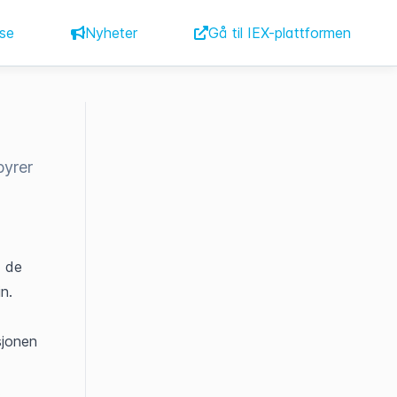
se
Nyheter
Gå til IEX-plattformen
byrer
 de 
n.
jonen 
.