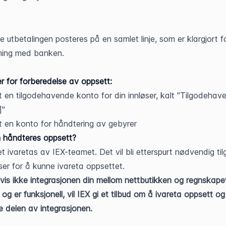
e utbetalingen posteres på en samlet linje, som er klargjort fo
ing med banken.
 for forberedelse av oppsett:
t en tilgodehavende konto for din innløser, kalt "Tilgodehave
]"
t en konto for håndtering av gebyrer
 håndteres oppsett?
 ivaretas av IEX-teamet. Det vil bli etterspurt nødvendig tilga
øser for å kunne ivareta oppsettet.
vis ikke integrasjonen din mellom nettbutikken og regnskapet
og er funksjonell, vil IEX gi et tilbud om å ivareta oppsett og 
 delen av integrasjonen.