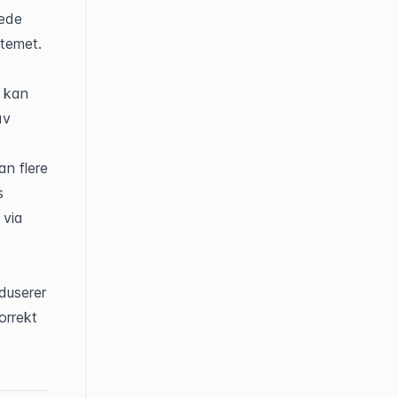
ede 
emet. 
 kan 
v 
n flere 
 
via 
duserer 
rrekt 