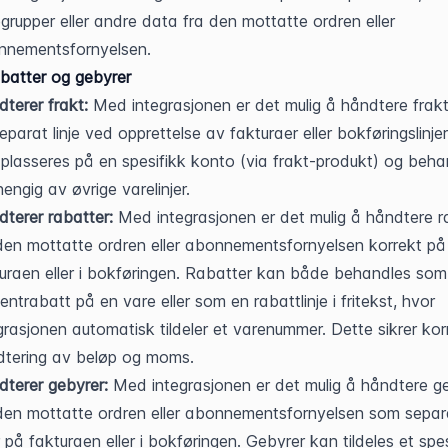
grupper eller andre data fra den mottatte ordren eller 
nnementsfornyelsen.
abatter og gebyrer
terer frakt:
 Med integrasjonen er det mulig å håndtere frakt
eparat linje ved opprettelse av fakturaer eller bokføringslinjer.
plasseres på en spesifikk konto (via frakt-produkt) og behan
engig av øvrige varelinjer.
terer rabatter:
 Med integrasjonen er det mulig å håndtere ra
den mottatte ordren eller abonnementsfornyelsen korrekt på 
uraen eller i bokføringen. Rabatter kan både behandles som 
entrabatt på en vare eller som en rabattlinje i fritekst, hvor 
grasjonen automatisk tildeler et varenummer. Dette sikrer korr
dtering av beløp og moms.
terer gebyrer:
 Med integrasjonen er det mulig å håndtere ge
den mottatte ordren eller abonnementsfornyelsen som separa
er på fakturaen eller i bokføringen. Gebyrer kan tildeles et spesi