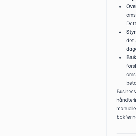
Ove
omse
Dett
Styr
det 
dag
Bruk
fors
omse
beta
Business
håndteri
manuelle 
bokførin