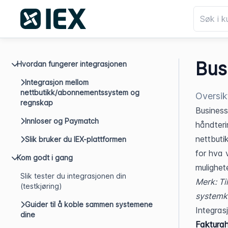
Bus
Hvordan fungerer integrasjonen
Integrasjon mellom
nettbutikk/abonnementssystem og
Oversik
regnskap
Business
Innloser og Paymatch
håndteri
nettbuti
Slik bruker du IEX-plattformen
for hva v
Kom godt i gang
mulighet
Slik tester du integrasjonen din
Merk: Ti
(testkjøring)
systemka
Guider til å koble sammen systemene
Integras
dine
Fakturah