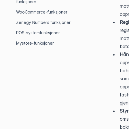
funksjoner
mott
WooCommerce-funksjoner
oppr
Regi
Zenegy Numbers funksjoner
regi
POS-systemfunksjoner
mott
Mystore-funksjoner
beta
Hånd
opps
forh
som 
oppr
fast
gjen
Styr
omse
bokf