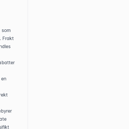
 som 
 Frakt 
dles 
batter 
en 
ekt 
byrer 
te 
fikt 