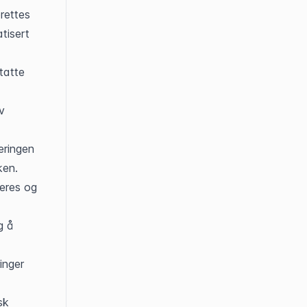
ettes 
isert 
atte 
 
ringen 
en. 
eres og 
 å 
nger 
k 