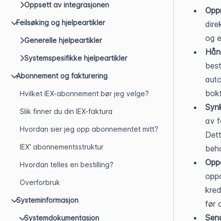
Oppsett av integrasjonen
Oppr
Feilsøking og hjelpeartikler
dire
og e
Generelle hjelpeartikler
Hånd
Systemspesifikke hjelpeartikler
best
Abonnement og fakturering
auto
bok
Hvilket IEX-abonnement bør jeg velge?
Synk
Slik finner du din IEX-faktura
av f
Hvordan sier jeg opp abonnementet mitt?
Dett
IEX' abonnementsstruktur
beh
Oppd
Hvordan telles en bestilling?
oppd
Overforbruk
kred
Systeminformasjon
før 
Send
Systemdokumentasjon