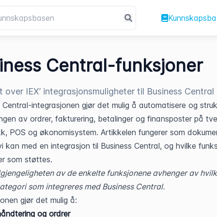
Kunnskapsba
iness Central-funksjoner
t over IEX’ integrasjonsmuligheter til Business Central
 Central-integrasjonen gjør det mulig å automatisere og strukt
ngen av ordrer, fakturering, betalinger og finansposter på tve
kk, POS og økonomisystem. Artikkelen fungerer som dokumen
i kan med en integrasjon til Business Central, og hvilke funksj
er som støttes.
lgjengeligheten av de enkelte funksjonene avhenger av hvilk
tegori som integreres med Business Central.
jonen gjør det mulig å:
åndtering og ordrer