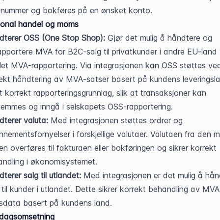
enummer og bokføres på en ønsket konto.
jonal handel og moms
dterer OSS (One Stop Shop):
 Gjør det mulig å håndtere og 
apportere MVA for B2C-salg til privatkunder i andre EU-land v
et MVA-rapportering. Via integrasjonen kan OSS støttes ved
ekt håndtering av MVA-satser basert på kundens leveringsla
 korrekt rapporteringsgrunnlag, slik at transaksjoner kan 
emmes og inngå i selskapets OSS-rapportering.
terer valuta:
 Med integrasjonen støttes ordrer og 
nementsfornyelser i forskjellige valutaer. Valutaen fra den m
en overføres til fakturaen eller bokføringen og sikrer korrekt 
ndling i økonomisystemet.
terer salg til utlandet:
 Med integrasjonen er det mulig å hånd
 til kunder i utlandet. Dette sikrer korrekt behandling av MVA
sdata basert på kundens land.
dagsomsetning