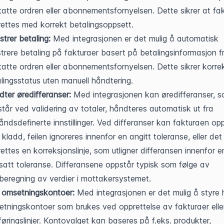
atte ordren eller abonnementsfornyelsen. Dette sikrer at fak
ettes med korrekt betalingsoppsett.
strer betaling:
 Med integrasjonen er det mulig å automatisk 
strere betaling på fakturaer basert på betalingsinformasjon f
atte ordren eller abonnementsfornyelsen. Dette sikrer korrek
lingsstatus uten manuell håndtering.
ter øredifferanser:
 Med integrasjonen kan øredifferanser, s
tår ved validering av totaler, håndteres automatisk ut fra 
åndsdefinerte innstillinger. Ved differanser kan fakturaen opp
kladd, feilen ignoreres innenfor en angitt toleranse, eller det
ettes en korreksjonslinje, som utligner differansen innenfor en
satt toleranse. Differansene oppstår typisk som følge av 
beregning av verdier i mottakersystemet.
 omsetningskontoer:
 Med integrasjonen er det mulig å styre h
tningskontoer som brukes ved opprettelse av fakturaer eller
øringslinjer. Kontovalget kan baseres på f.eks. produkter, 