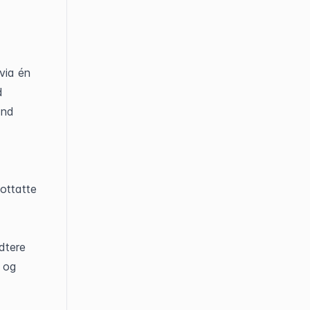
ia én 
 
nd 
ottatte 
tere 
 og 