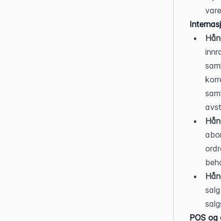
var
Internas
Hån
innr
saml
korr
samt
avst
Hånd
abon
ordr
beha
Hånd
salg
salg
POS og 