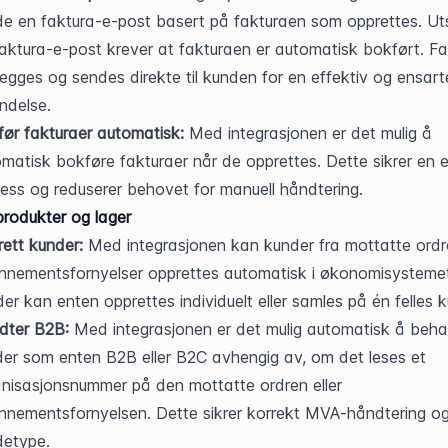
e en faktura-e-post basert på fakturaen som opprettes. Uts
aktura-e-post krever at fakturaen er automatisk bokført. Fa
egges og sendes direkte til kunden for en effektiv og ensarte
ndelse.
ør fakturaer automatisk:
 Med integrasjonen er det mulig å 
matisk bokføre fakturaer når de opprettes. Dette sikrer en ef
ess og reduserer behovet for manuell håndtering.
produkter og lager
ett kunder:
 Med integrasjonen kan kunder fra mottatte ordrer
nementsfornyelser opprettes automatisk i økonomisystemet
er kan enten opprettes individuelt eller samles på én felles 
dter B2B:
 Med integrasjonen er det mulig automatisk å beha
er som enten B2B eller B2C avhengig av, om det leses et 
nisasjonsnummer på den mottatte ordren eller 
nementsfornyelsen. Dette sikrer korrekt MVA-håndtering og
detype.