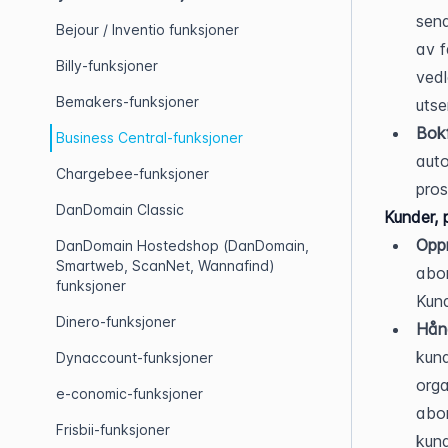
send
Bejour / Inventio funksjoner
av f
Billy-funksjoner
vedl
Bemakers-funksjoner
utse
Bokf
Business Central-funksjoner
auto
Chargebee-funksjoner
pros
DanDomain Classic
Kunder, 
Oppr
DanDomain Hostedshop (DanDomain,
Smartweb, ScanNet, Wannafind)
abon
funksjoner
Kund
Dinero-funksjoner
Hån
kund
Dynaccount-funksjoner
orga
e-conomic-funksjoner
abon
Frisbii-funksjoner
kun