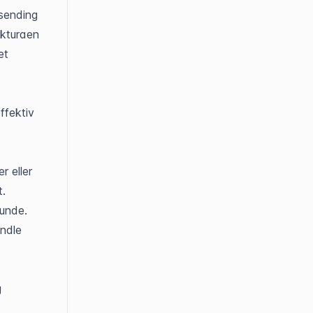
ending 
kturaen 
t 
fektiv 
 eller 
. 
kunde.
ndle 
 