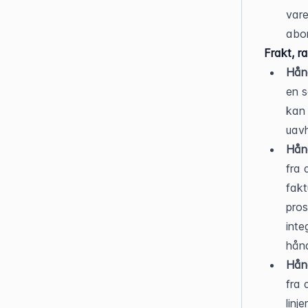
vare
abo
Frakt, r
Hånd
en s
kan 
uavh
Hånd
fra 
fakt
pros
inte
hån
Hånd
fra 
linj