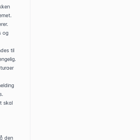
kken 
met. 
er. 
 og 
es til 
ngelig. 
uraer 
lding 
. 
 skal 
å den 