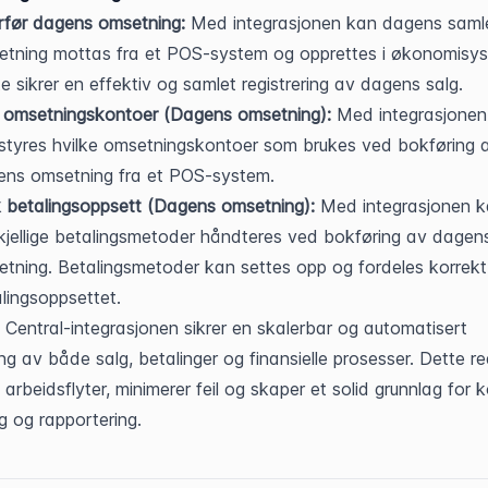
rfør dagens omsetning:
 Med integrasjonen kan dagens saml
tning mottas fra et POS-system og opprettes i økonomisyst
e sikrer en effektiv og samlet registrering av dagens salg.
 omsetningskontoer (Dagens omsetning):
 Med integrasjonen
styres hvilke omsetningskontoer som brukes ved bokføring a
ens omsetning fra et POS-system.
 betalingsoppsett (Dagens omsetning):
 Med integrasjonen ka
kjellige betalingsmetoder håndteres ved bokføring av dagens
tning. Betalingsmetoder kan settes opp og fordeles korrekt 
lingsoppsettet.
 Central-integrasjonen sikrer en skalerbar og automatisert 
ng av både salg, betalinger og finansielle prosesser. Dette re
arbeidsflyter, minimerer feil og skaper et solid grunnlag for ko
g og rapportering.