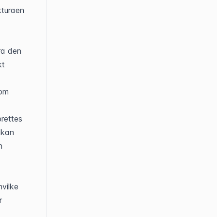
turaen 
ra den 
t 
om 
rettes 
 kan 
 
vilke 
 