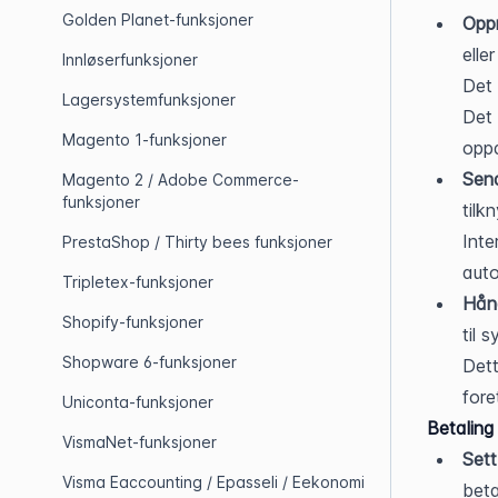
Golden Planet-funksjoner
Oppr
elle
Innløserfunksjoner
Det 
Lagersystemfunksjoner
Det 
Magento 1-funksjoner
opp
Send
Magento 2 / Adobe Commerce-
funksjoner
tilk
Inte
PrestaShop / Thirty bees funksjoner
auto
Tripletex-funksjoner
Hånd
Shopify-funksjoner
til 
Shopware 6-funksjoner
Dett
fore
Uniconta-funksjoner
Betaling
VismaNet-funksjoner
Sett
Visma Eaccounting / Epasseli / Eekonomi
beta