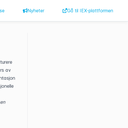
se
Nyheter
Gå til IEX-plattformen
urere 
rs av 
tasjon 
onelle 
en 