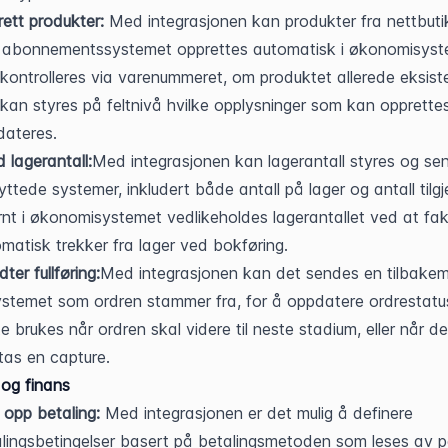
ett produkter:
 Med integrasjonen kan produkter fra nettbuti
r abonnementssystemet opprettes automatisk i økonomisyste
kontrolleres via varenummeret, om produktet allerede eksister
kan styres på feltnivå hvilke opplysninger som kan opprettes
dateres.
 lagerantall:
Med integrasjonen kan lagerantall styres og send
nyttede systemer, inkludert både antall på lager og antall tilgje
rnt i økonomisystemet vedlikeholdes lagerantallet ved at fakt
matisk trekker fra lager ved bokføring.
ter fullføring:
Med integrasjonen kan det sendes en tilbakeme
systemet som ordren stammer fra, for å oppdatere ordrestatus
e brukes når ordren skal videre til neste stadium, eller når det
tas en capture.
 og finans
 opp betaling:
 Med integrasjonen er det mulig å definere 
lingsbetingelser basert på betalingsmetoden som leses av p