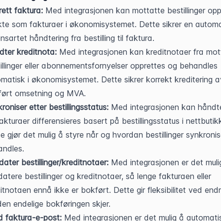
ett faktura:
 Med integrasjonen kan mottatte bestillinger oppr
kte som fakturaer i økonomisystemet. Dette sikrer en automat
nsartet håndtering fra bestilling til faktura.
ter kreditnota:
 Med integrasjonen kan kreditnotaer fra mott
illinger eller abonnementsfornyelser opprettes og behandles 
matisk i økonomisystemet. Dette sikrer korrekt kreditering av
ført omsetning og MVA.
roniser etter bestillingsstatus:
 Med integrasjonen kan håndte
akturaer differensieres basert på bestillingsstatus i nettbutikk
e gjør det mulig å styre når og hvordan bestillinger synkronis
andles.
ater bestillinger/kreditnotaer:
 Med integrasjonen er det mulig
atere bestillinger og kreditnotaer, så lenge fakturaen eller 
itnotaen ennå ikke er bokført. Dette gir fleksibilitet ved endri
den endelige bokføringen skjer.
 faktura-e-post:
 Med integrasjonen er det mulig å automatis