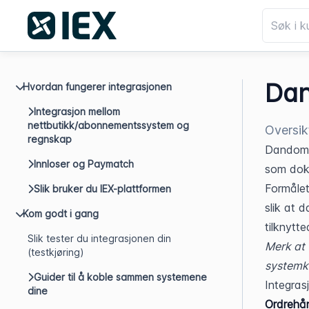
Dan
Hvordan fungerer integrasjonen
Integrasjon mellom
nettbutikk/abonnementssystem og
Oversik
regnskap
Dandomai
Innloser og Paymatch
som doku
Formålet
Slik bruker du IEX-plattformen
slik at 
Kom godt i gang
tilknytt
Slik tester du integrasjonen din
Merk at 
(testkjøring)
systemka
Guider til å koble sammen systemene
Integras
dine
Ordrehån