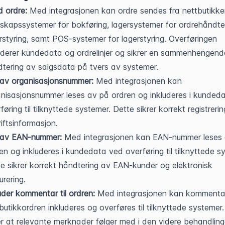
 ordre:
 Med integrasjonen kan ordre sendes fra nettbutikken 
skapssystemer for bokføring, lagersystemer for ordrehåndter
rstyring, samt POS-systemer for lagerstyring. Overføringen 
uderer kundedata og ordrelinjer og sikrer en sammenhengende
tering av salgsdata på tvers av systemer.
 av organisasjonsnummer:
 Med integrasjonen kan 
nisasjonsnummer leses av på ordren og inkluderes i kundeda
føring til tilknyttede systemer. Dette sikrer korrekt registrerin
iftsinformasjon.
 av EAN-nummer:
 Med integrasjonen kan EAN-nummer leses 
en og inkluderes i kundedata ved overføring til tilknyttede sy
e sikrer korrekt håndtering av EAN-kunder og elektronisk 
urering.
uder kommentar til ordren:
 Med integrasjonen kan kommentare
butikkordren inkluderes og overføres til tilknyttede systemer.
er at relevante merknader følger med i den videre behandling