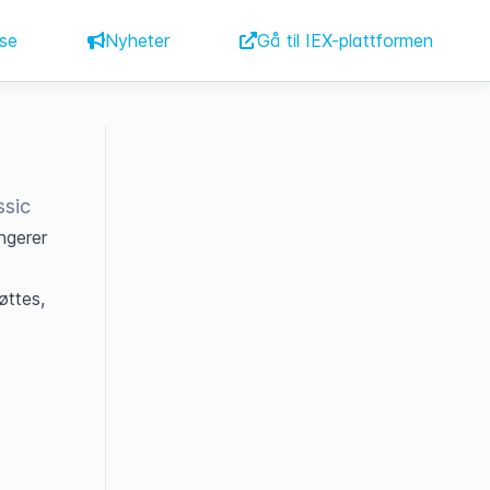
se
Nyheter
Gå til IEX-plattformen
ssic
gerer 
ttes, 