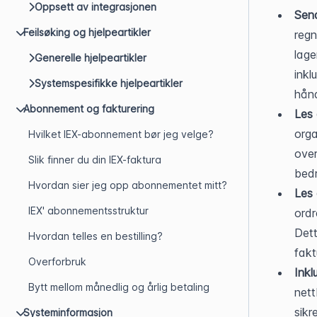
Oppsett av integrasjonen
Send
Feilsøking og hjelpeartikler
regn
lage
Generelle hjelpeartikler
inkl
Systemspesifikke hjelpeartikler
hånd
Abonnement og fakturering
Les
orga
Hvilket IEX-abonnement bør jeg velge?
over
Slik finner du din IEX-faktura
bedr
Hvordan sier jeg opp abonnementet mitt?
Les
IEX' abonnementsstruktur
ordr
Dett
Hvordan telles en bestilling?
fakt
Overforbruk
Inkl
Bytt mellom månedlig og årlig betaling
nett
sikr
Systeminformasjon