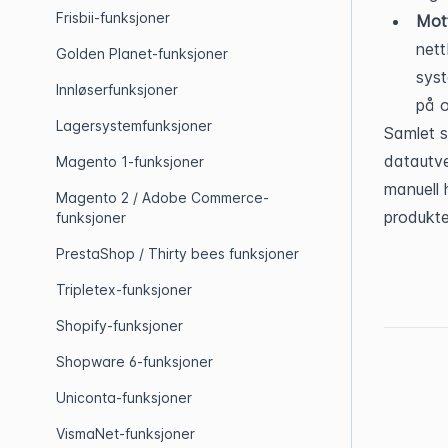
Frisbii-funksjoner
Mott
nett
Golden Planet-funksjoner
syst
Innløserfunksjoner
på o
Lagersystemfunksjoner
Samlet s
datautve
Magento 1-funksjoner
manuell 
Magento 2 / Adobe Commerce-
produkte
funksjoner
PrestaShop / Thirty bees funksjoner
Tripletex-funksjoner
Shopify-funksjoner
Shopware 6-funksjoner
Uniconta-funksjoner
VismaNet-funksjoner