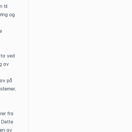
til 
ing og 
 
ta ved 
g av 
av på 
stemer. 
r fra 
 Dette 
en av 