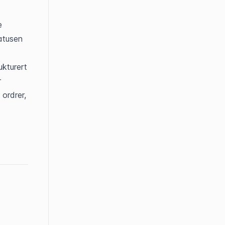
 
atusen 
kturert 
 
ordrer, 