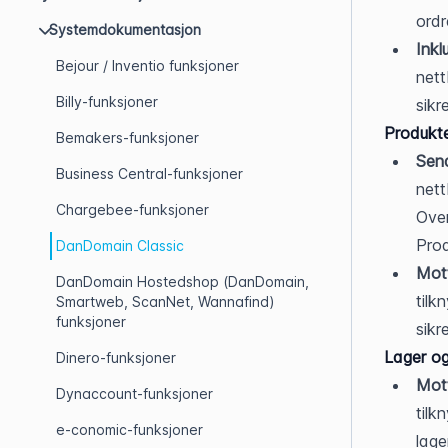
ordr
Systemdokumentasjon
Inkl
Bejour / Inventio funksjoner
nett
Billy-funksjoner
sikr
Produkt
Bemakers-funksjoner
Send
Business Central-funksjoner
nett
Chargebee-funksjoner
Over
Prod
DanDomain Classic
Mott
DanDomain Hostedshop (DanDomain,
tilk
Smartweb, ScanNet, Wannafind)
funksjoner
sikr
Lager og 
Dinero-funksjoner
Mott
Dynaccount-funksjoner
tilk
e-conomic-funksjoner
lage