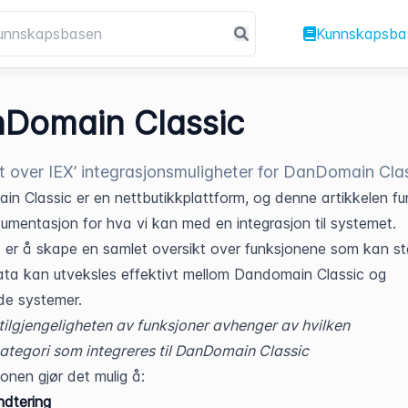
Kunnskapsba
Domain Classic
t over IEX’ integrasjonsmuligheter for DanDomain Cla
n Classic er en nettbutikkplattform, og denne artikkelen fun
mentasjon for hva vi kan med en integrasjon til systemet. 
 er å skape en samlet oversikt over funksjonene som kan stø
data kan utveksles effektivt mellom Dandomain Classic og 
ede systemer.
tilgjengeligheten av funksjoner avhenger av hvilken 
tegori som integreres til DanDomain Classic
jonen gjør det mulig å:
dtering