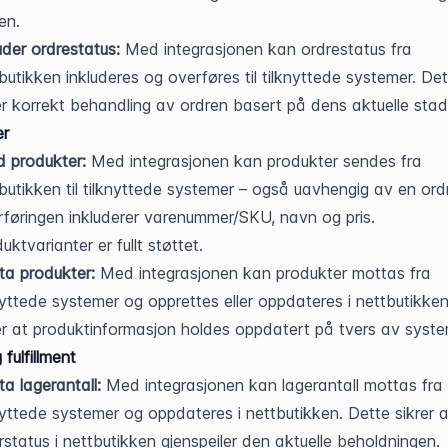
en.
uder ordrestatus:
 Med integrasjonen kan ordrestatus fra 
butikken inkluderes og overføres til tilknyttede systemer. Det
er korrekt behandling av ordren basert på dens aktuelle stad
er
 produkter:
 Med integrasjonen kan produkter sendes fra 
butikken til tilknyttede systemer – også uavhengig av en ordr
føringen inkluderer varenummer/SKU, navn og pris. 
uktvarianter er fullt støttet.
a produkter:
 Med integrasjonen kan produkter mottas fra 
nyttede systemer og opprettes eller oppdateres i nettbutikken
er at produktinformasjon holdes oppdatert på tvers av syste
fulfillment
a lagerantall:
 Med integrasjonen kan lagerantall mottas fra 
nyttede systemer og oppdateres i nettbutikken. Dette sikrer at
rstatus i nettbutikken gjenspeiler den aktuelle beholdningen.