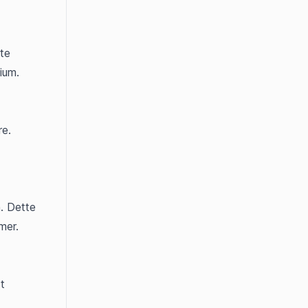
te 
ium.
e. 
. Dette 
mer.
 