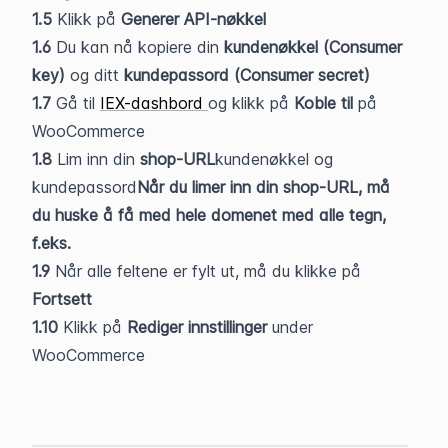
1.5
 Klikk på 
Generer API-nøkkel
1.6
 Du kan nå kopiere din
 kundenøkkel (Consumer 
key)
 og ditt 
kundepassord (Consumer secret)
1.7 
Gå til 
IEX-dashbord 
og klikk på 
Koble til
 på 
WooCommerce
1.8 
Lim inn din 
shop-URL
kundenøkkel og 
kundepassord
Når du limer inn din shop-URL, må 
du huske å få med hele domenet med alle tegn, 
f.eks. 
1.9
 Når alle feltene er fylt ut, må du klikke på 
Fortsett
1.10
 Klikk på 
Rediger innstillinger
 under 
WooCommerce