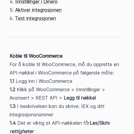
4. 
Innstillinger i Dinero
5. 
Aktiver integrasjonen
6. 
Test integrasjonen
Koble til WooCommerce
For å koble til WooCommerce, må du opprette en 
API-nøkkel i WooCommerce på følgende måte:
1.1
 Logg inn i WooCommerce
1.2
 Klikk på WooCommerce > Innstillinger > 
Avansert > REST API > 
Legg til nøkkel
1.3
 I beskrivelsen kan du skrive: IEX og ditt 
integrasjonsnummer
1.4 
Det er viktig at API-nøkkelen får
Les/Skriv 
rettigheter